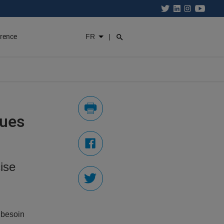
rence
FR
|
ques
ise
 besoin