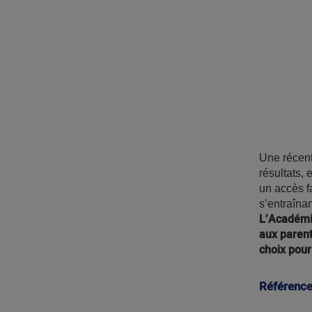
Une récent
résultats, 
un accès f
s’entraîna
L’Académi
aux parent
choix pour
Référenc