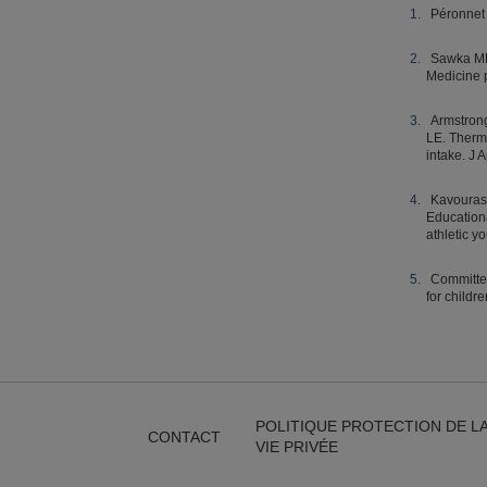
Péronnet 
Sawka MN
Medicine p
Armstron
LE. Therma
intake. J
Kavouras 
Educationa
athletic y
Committee
for childr
POLITIQUE PROTECTION DE L
CONTACT
VIE PRIVÉE