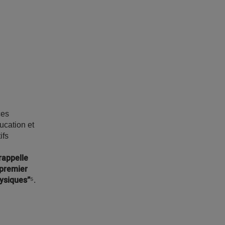
ces
ucation et
ifs
rappelle
 premier
hysiques”
⁵.