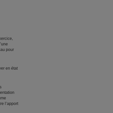
xercice,
d’une
eau pour
ver en état
s
mentation
lume
re l’apport