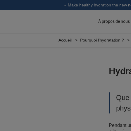
« Make healthy hydration the new 
À propos de nous
Accueil
Pourquoi l’hydratation ?
Hydra
Que 
phys
Pendant un