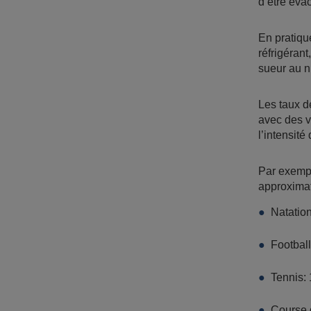
d’être éva
En pratique
réfrigérant
sueur au n
Les taux de
avec des v
l’intensité
Par exempl
approximat
Natation
Football
Tennis: 
Course d