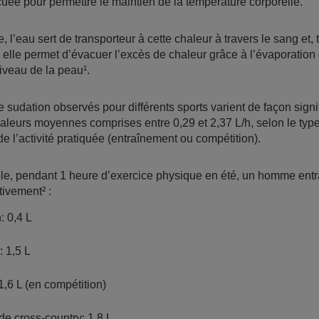
cuée pour permettre le maintien de la température corporelle.
, l’eau sert de transporteur à cette chaleur à travers le sang et, 
, elle permet d’évacuer l’excès de chaleur grâce à l’évaporation 
iveau de la peau¹.
 sudation observés pour différents sports varient de façon signi
aleurs moyennes comprises entre 0,29 et 2,37 L/h, selon le type
 de l’activité pratiquée (entraînement ou compétition).
e, pendant 1 heure d’exercice physique en été, un homme entr
ivement² :
: 0,4 L
: 1,5 L
1,6 L (en compétition)
e cross-country: 1,8 L