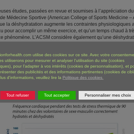
ses études, passées en revue et soumises à l’appréciation du
de Médecine Sportive (American College of Sports Medicine –
ue la déshydratation augmente les contraintes physiologiques a
erçu pour accomplir un même exercice, et qu’un temps chaud à tr
ce phénomène. L’ACSM considère également qu’une déshydrata
 de la masse corporelle peut aussi bien affecter les performan
e que les performances en aérobie².
ionforhealth.com
utilise des cookies sur ce site. Avec votre consenteme
es utiliserons pour mesurer et analyser l'utilisation du site (cookies
 conséquent recommandé de boire avant, pendant et après tout e
iques), pour l'adapter à vos intérêts (cookies de personnalisation), et p
résenter des publicités et des informations pertinentes (cookies de cibl
en volume suffisant pour permettre de couvrir les pertes en eau,
lus d'informations, veuillez lire la
Politique des cookies.
ue la soif apparaisse². Pour un exercice physique d’une durée in
eau est suffisante pour couvrir les besoins corporels¹.
Tout refuser
Tout accepter
Personnaliser mes choix