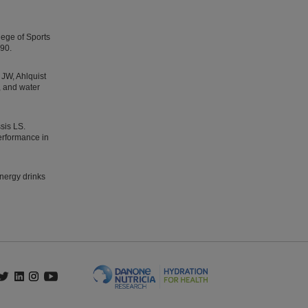
ege of Sports
-90.
JW, Ahlquist
, and water
sis LS.
erformance in
nergy drinks