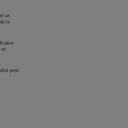
tel un
de la
ficative
 et
aîné perd