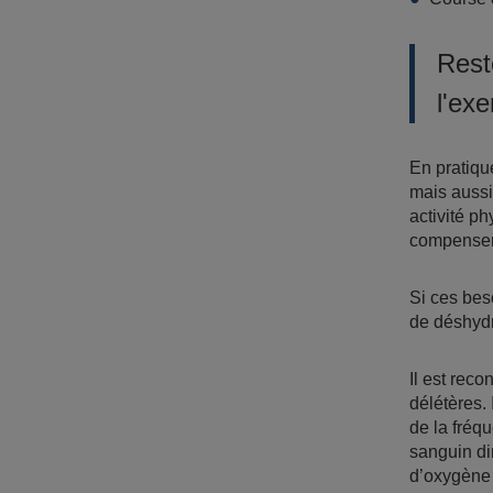
Rest
l'ex
En pratiqu
mais aussi
activité p
compenser 
Si ces beso
de déshydr
Il est reco
délétères.
de la fréq
sanguin di
d’oxygène 