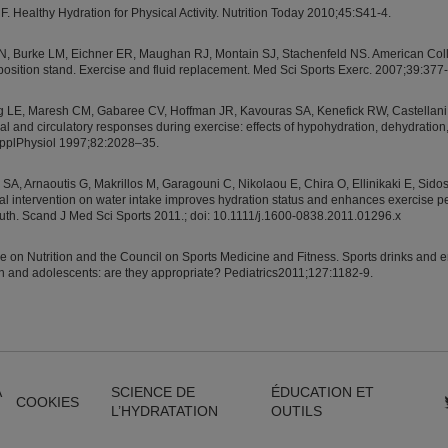
F. Healthy Hydration for Physical Activity. Nutrition Today 2010;45:S41-4.
, Burke LM, Eichner ER, Maughan RJ, Montain SJ, Stachenfeld NS. American Coll
osition stand. Exercise and fluid replacement. Med Sci Sports Exerc. 2007;39:377
g LE, Maresh CM, Gabaree CV, Hoffman JR, Kavouras SA, Kenefick RW, Castellani 
l and circulatory responses during exercise: effects of hypohydration, dehydration
 ApplPhysiol 1997;82:2028–35.
SA, Arnaoutis G, Makrillos M, Garagouni C, Nikolaou E, Chira O, Ellinikaki E, Sidos
l intervention on water intake improves hydration status and enhances exercise p
outh. Scand J Med Sci Sports 2011.; doi: 10.1111/j.1600-0838.2011.01296.x
 on Nutrition and the Council on Sports Medicine and Fitness. Sports drinks and e
en and adolescents: are they appropriate? Pediatrics2011;127:1182-9.
A
SCIENCE DE
ÉDUCATION ET
COOKIES
L’HYDRATATION
OUTILS