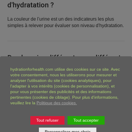
d'hydratation ?
La couleur de l'urine est un des indicateurs les plus
simples à relever pour évaluer son niveau d'hydratation.
Des besoins différents aux différents
stades de la vie
hydrationforhealth.com
utilise des cookies sur ce site. Avec
votre consentement, nous les utiliserons pour mesurer et
analyser l'utilisation du site (cookies analytiques), pour
Les besoins en eau évoluent avec le temps, alors quelle
l'adapter à vos intérêts (cookies de personnalisation), et
quantité d’eau nous faut-il à chaque étape de notre vie ?
pour vous présenter des publicités et des informations
pertinentes (cookies de ciblage). Pour plus d'informations,
veuillez lire la
Politique des cookies.
Hydratation saine et activités
Tout refuser
Tout accepter
physiques
Personnaliser mes choix