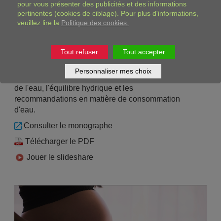
pour vous présenter des publicités et des informations
pertinentes (cookies de ciblage). Pour plus d'informations,
Eau et hydratation : Bases
veuillez lire la
Politique des cookies.
physiologiques chez l’adulte
Tout refuser
Tout accepter
Revue du phénomène physiologique de
Personnaliser mes choix
l'hydratation chez l'adulte, détaillant la répartition
de l'eau, l'équilibre hydrique et les
recommandations en matière de consommation
d'eau.
Consulter le monographe
Télécharger le PDF
Jouer le slideshare